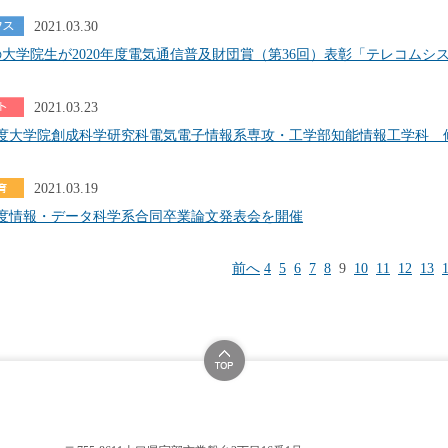
2021.03.30
大学院生が2020年度電気通信普及財団賞（第36回）表彰「テレコムシ
2021.03.23
年度大学院創成科学研究科電気電子情報系専攻・工学部知能情報工学科 
2021.03.19
年度情報・データ科学系合同卒業論文発表会を開催
前へ
4
5
6
7
8
9
10
11
12
13