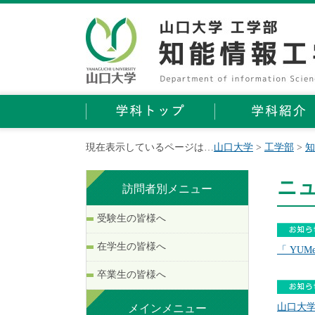
現在表示しているページは…
山口大学
>
工学部
>
知
ニ
訪問者別メニュー
受験生の皆様へ
在学生の皆様へ
「 YU
卒業生の皆様へ
山口大学
メインメニュー