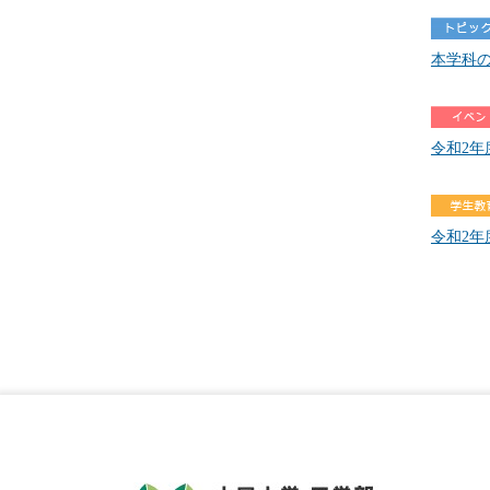
本学科の
令和2
令和2