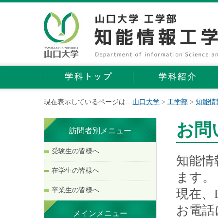
現在表示しているページは…
山口大学
>
工学部
>
知能情
お問
訪問者別メニュー
受験生の皆様へ
知能情
在学生の皆様へ
ます。
卒業生の皆様へ
現在、
お電話
メインメニュー