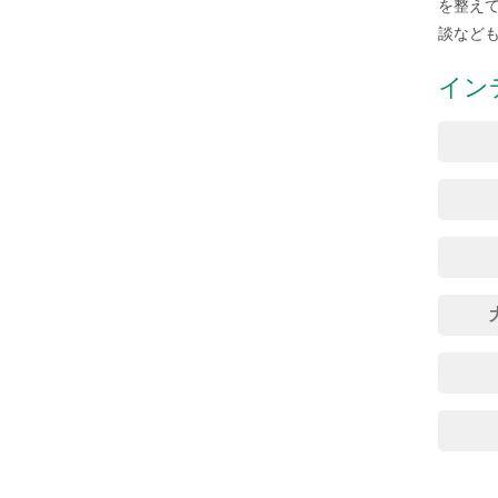
を整えて
談など
イン