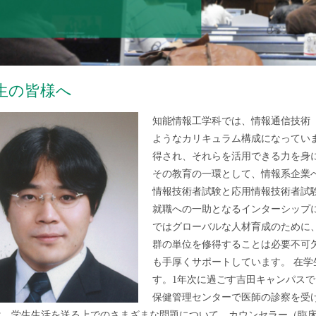
生の皆様へ
知能情報工学科では、情報通信技術（
ようなカリキュラム構成になってい
得され、それらを活用できる力を身
その教育の一環として、情報系企業
情報技術者試験と応用情報技術者試
就職への一助となるインターシップ
ではグローバルな人材育成のために、
群の単位を修得することは必要不可
も手厚くサポートしています。 在
す。1年次に過ごす吉田キャンパス
保健管理センターで医師の診察を受
は、学生生活を送る上でのさまざまな問題について、カウンセラー（臨