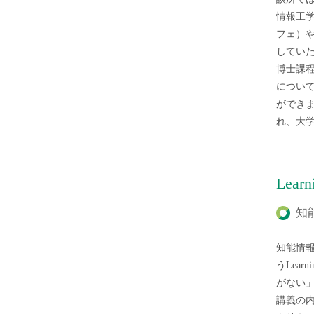
情報工学
フェ）
してい
博士課
につい
ができ
れ、大
Lea
知
知能情
うLea
がない
講義の