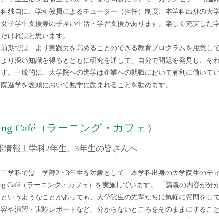
科独自に、学科教員によるチューター（担任）制度、本学科出身の大学院生によ
や女子学生支援等の手厚い生活・学習支援があります。楽しく充実した
ただければと思います。
程前期では、より実践力を高めることのできる教育プログラムを用意し
てより深い知識を得るとともに研究を通して、自分で問題を発見し、そ
ます。一般的に、大学院への進学は企業への就職において有利に働いて
学院進学を念頭において勉学に励まれることを勧めます。
rning Café（ラーニング・カフェ）
能情報工学科2年生、3年生の皆さんへ
報工学科では、学部2・3年生を対象として、本学科出身の大学院生のテ
rning Café（ラーニング・カフェ）を実施しています。 「講義の内
」というようなことがあっても、大学院生の先輩たちに気軽に質問をして
内容や演習・実験レポートなど、分からないところをそのままにするこ