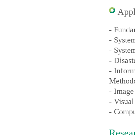
Appl
- Funda
- Syste
- Syste
- Disas
- Infor
Method
- Image
- Visua
- Compu
Resea