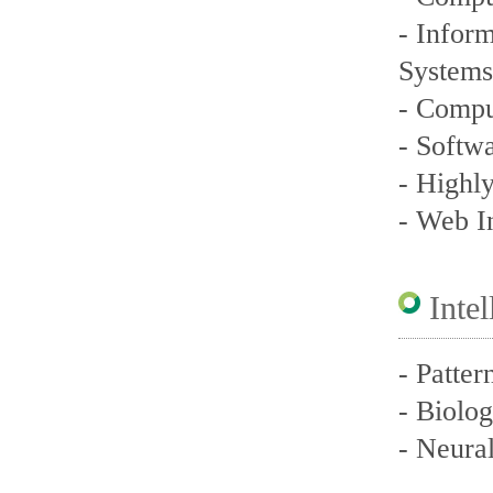
- Infor
Systems
- Compu
- Softw
- Highl
- Web I
Inte
- Patter
- Biolo
- Neura