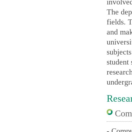
involved
The depa
fields. 
and make
universi
subject
student 
research
undergr
Resear
Comp
- Compu