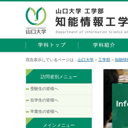
現在表示しているページは…
山口大学
>
工学部
>
知能情
訪問者別メニュー
受験生の皆様へ
在学生の皆様へ
卒業生の皆様へ
メインメニュー