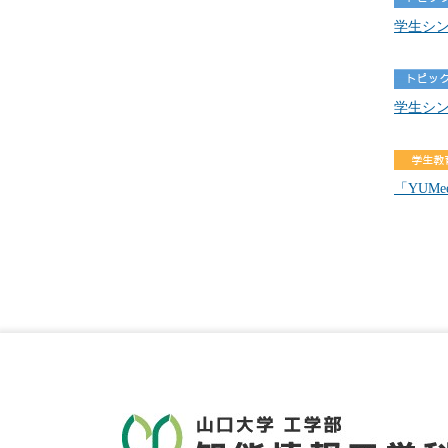
学生シン
学生シン
「YUMe