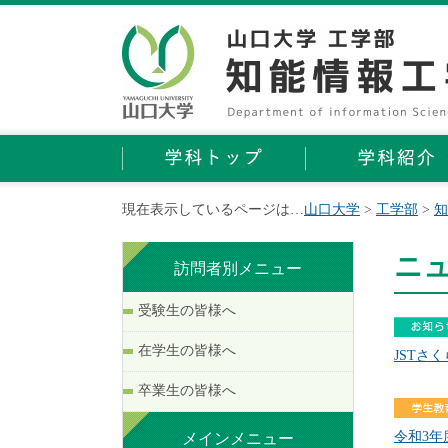
現在表示しているページは…
山口大学
>
工学部
>
知
ニ
訪問者別メニュー
受験生の皆様へ
在学生の皆様へ
JST
卒業生の皆様へ
令和3
メインメニュー