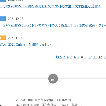
ポジウムHISS 23rd実行委員として本学科の学生・大学院生が受賞！
2021.12.27
ポジウムHISS 23rdにおいて本学科の大学院生がHISS優秀研究賞
2021.11.09
eTech 2021 Online」を開催しました
前へ
3
4
5
6
7
8
9
10
11
12
1
〒755-8611山口県宇部市常盤台2丁目16番1号
TEL：0836-85-9005（工学部代表） FAX：（準備中）