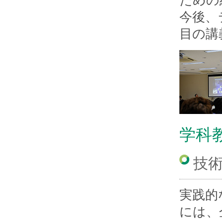
ための
今後、
目の講
学科
技
実践的
には、