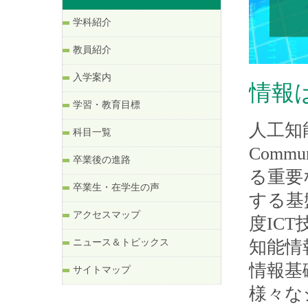
学科紹介
教員紹介
入学案内
情報
学習・教育目標
人工知能
科目一覧
Comm
卒業後の進路
る重要
卒業生・在学生の声
する基
アクセスマップ
度IC
ニュース＆トピックス
知能情
情報基
サイトマップ
様々な