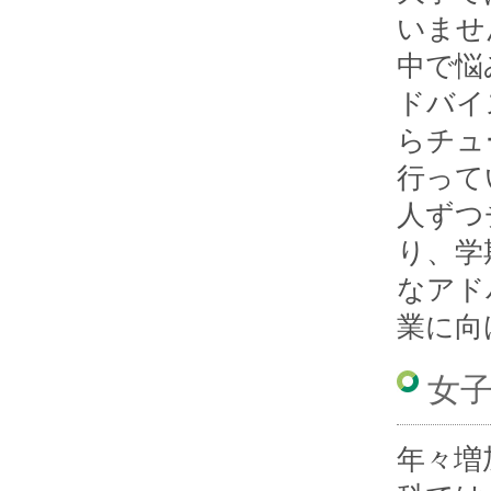
いませ
中で悩
ドバイ
らチュ
行って
人ずつ
り、学
なアド
業に向
女
年々増