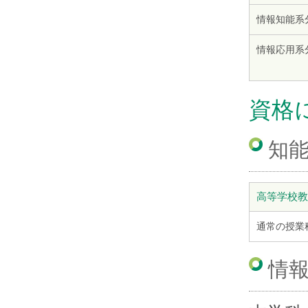
情報知能系
情報応用系
資格
知
高等学校教
通常の授業
情