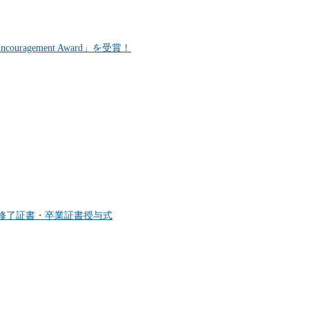
 Encouragement Award」を受賞！
修了証書・卒業証書授与式