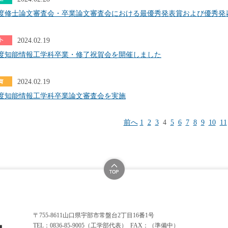
年度修士論文審査会・卒業論文審査会における最優秀発表賞および優秀発
2024.02.19
年度知能情報工学科卒業・修了祝賀会を開催しました
2024.02.19
年度知能情報工学科卒業論文審査会を実施
前へ
1
2
3
4
5
6
7
8
9
10
11
〒755-8611山口県宇部市常盤台2丁目16番1号
TEL：0836-85-9005（工学部代表） FAX：（準備中）