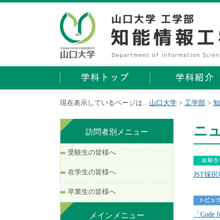
現在表示しているページは…
山口大学
>
工学部
>
知
ニ
訪問者別メニュー
受験生の皆様へ
在学生の皆様へ
JST採
卒業生の皆様へ
「Code f
メインメニュー