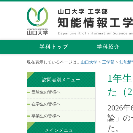
現在表示しているページは…
山口大学
>
工学部
>
知能情
1年
訪問者別メニュー
た（20
受験生の皆様へ
在学生の皆様へ
202
卒業生の皆様へ
論」の
た。
メインメニュー