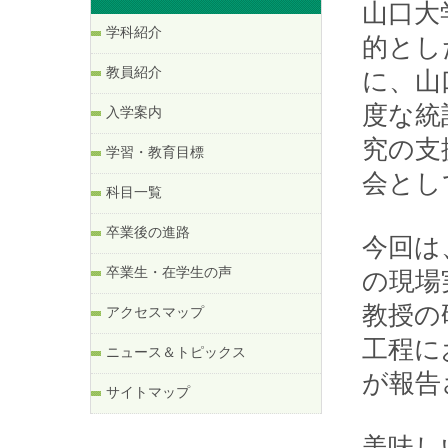
山口大
学科紹介
的とし
教員紹介
に、山
度な統
入学案内
究の支
学習・教育目標
会とし
科目一覧
卒業後の進路
今回は
卒業生・在学生の声
の現場
教授の
アクセスマップ
工程に
ニュース＆トピックス
が報告
サイトマップ
美味し