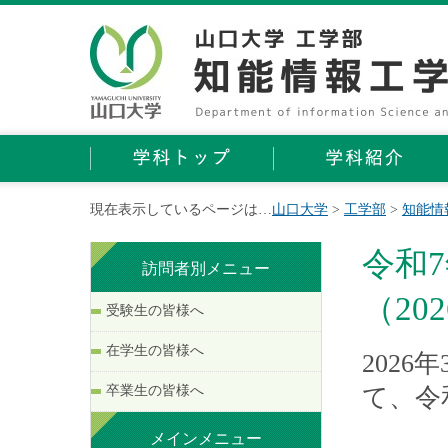
現在表示しているページは…
山口大学
>
工学部
>
知能情
令和
訪問者別メニュー
（202
受験生の皆様へ
在学生の皆様へ
202
卒業生の皆様へ
て、令
メインメニュー