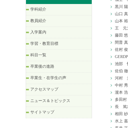
黒川 
学科紹介
山口 
教員紹介
山本 
王 元
入学案内
藤田 
間普 
学習・教育目標
佐村 
科目一覧
GERD
池部 
卒業後の進路
佐伯 
卒業生・在学生の声
河村 
中村 
アクセスマップ
瀧本 
多田村
ニュース＆トピックス
長 篤
サイトマップ
相田 
水上 