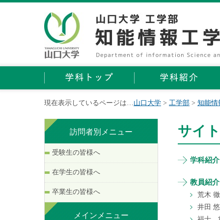
現在表示しているページは…
山口大学
>
工学部
>
知能情
サイ
訪問者別メニュー
受験生の皆様へ
学科紹介
在学生の皆様へ
教員紹介
卒業生の皆様へ
荒木 
井田 
メインメニュー
福士 