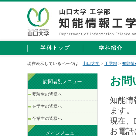
現在表示しているページは…
山口大学
>
工学部
>
知能情
お問
訪問者別メニュー
受験生の皆様へ
知能情
在学生の皆様へ
ます。
卒業生の皆様へ
現在、
お電話
メインメニュー